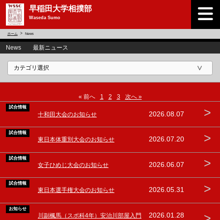
早稲田大学相撲部
Waseda Sumo
ホーム
News
News 最新ニュース
« 前へ
1
2
3
次へ »
試合情報
>
2026.08.07
十和田大会のお知らせ
試合情報
>
2026.07.20
東日本体重別大会のお知らせ
試合情報
>
2026.06.07
女子ひめじ大会のお知らせ
試合情報
>
2026.05.31
東日本選手権大会のお知らせ
お知らせ
>
2026.01.28
川副楓馬（スポ科4年）安治川部屋入門