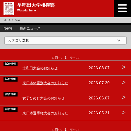
早稲田大学相撲部
Waseda Sumo
ホーム
News
News 最新ニュース
« 前へ
1
次へ »
試合情報
>
2026.08.07
十和田大会のお知らせ
試合情報
>
2026.07.20
東日本体重別大会のお知らせ
試合情報
>
2026.06.07
女子ひめじ大会のお知らせ
試合情報
>
2026.05.31
東日本選手権大会のお知らせ
« 前へ
1
次へ »