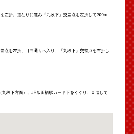
点を左折。道なりに進み『九段下』交差点を左折して200m
交差点を左折、目白通りへ入り、『九段下』交差点を右折し
（九段下方面）。JR飯田橋駅ガード下をくぐり、直進して