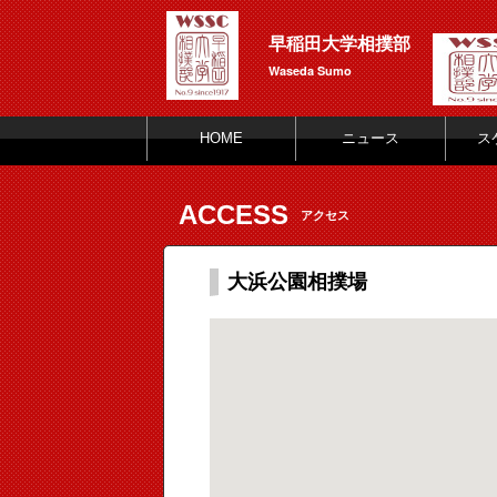
早稲田大学相撲部
Waseda Sumo
HOME
ニュース
ス
ACCESS
アクセス
大浜公園相撲場