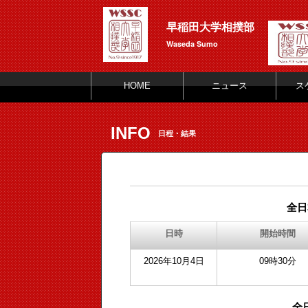
早稲田大学相撲部
Waseda Sumo
HOME
ニュース
ス
INFO
日程・結果
全日
日時
開始時間
2026年10月4日
09時30分
全