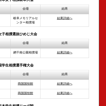
会場
結果
岐阜メモリアルセ
結果詳細へ
ンター相撲場
女子相撲選抜ひめじ大会
会場
結果
網干南公園相撲場
結果詳細へ
国学生相撲選手権大会
会場
結果
両国国技館
結果詳細へ
両国国技館
結果詳細へ
日本学生相撲リーグ戦