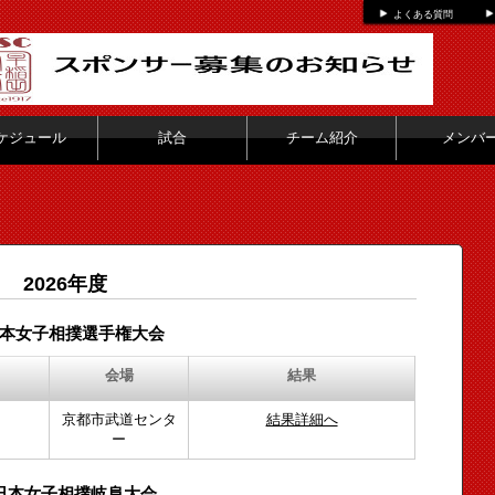
よくある質問
ケジュール
試合
チーム紹介
メンバ
2026年度
本女子相撲選手権大会
会場
結果
京都市武道センタ
結果詳細へ
ー
日本女子相撲岐阜大会