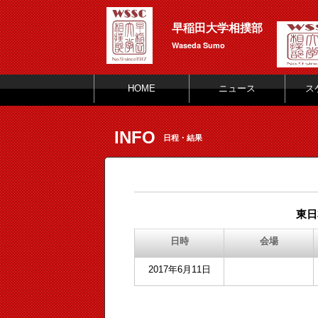
早稲田大学相撲部
Waseda Sumo
HOME
ニュース
ス
INFO
日程・結果
東日
日時
会場
2017年6月11日