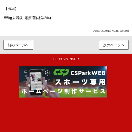
【出場】
55kg未満級 篠原 茜(社学2年)
更新日:2025年9月13日9時00分
前のページへ
次のページヘ
CLUB SPONSOR