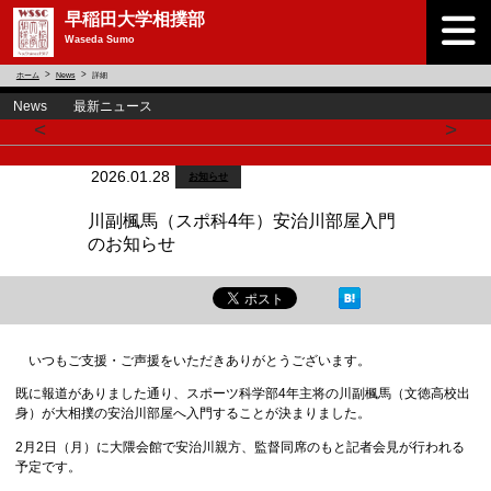
早稲田大学相撲部
Waseda Sumo
ホーム
News
詳細
News 最新ニュース
<
>
2026.01.28
お知らせ
川副楓馬（スポ科4年）安治川部屋入門
のお知らせ
いつもご支援・ご声援をいただきありがとうございます。
既に報道がありました通り、スポーツ科学部4年主将の川副楓馬（文徳高校出
身）が大相撲の安治川部屋へ入門することが決まりました。
2月2日（月）に大隈会館で安治川親方、監督同席のもと記者会見が行われる
予定です。