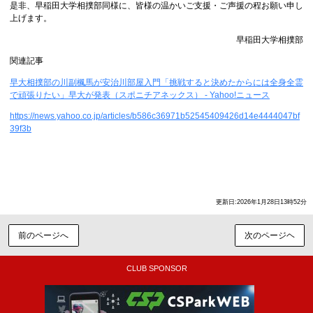
是非、早稲田大学相撲部同様に、皆様の温かいご支援・ご声援の程お願い申し
上げます。
早稲田大学相撲部
関連記事
早大相撲部の川副楓馬が安治川部屋入門「挑戦すると決めたからには全身全霊
で頑張りたい」早大が発表（スポニチアネックス） - Yahoo!ニュース
https://news.yahoo.co.jp/articles/b586c36971b52545409426d14e4444047bf
39f3b
更新日:2026年1月28日13時52分
前のページへ
次のページヘ
CLUB SPONSOR