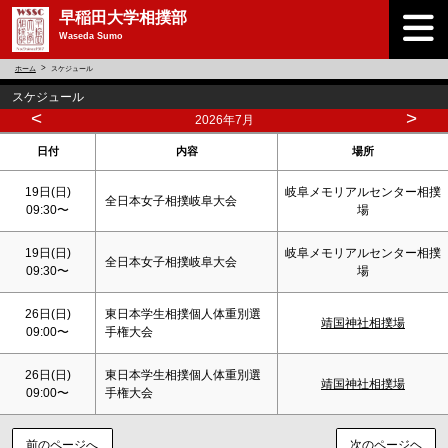
早稲田大学相撲部
Waseda Sumo
ホーム
スケジュール
スケジュール
<
>
2026年7月
日付
内容
場所
19日(
日
)
岐阜メモリアルセンター相撲
全日本女子相撲岐阜大会
09:30〜
場
19日(
日
)
岐阜メモリアルセンター相撲
全日本女子相撲岐阜大会
09:30〜
場
26日(
日
)
東日本学生相撲個人体重別選
靖国神社相撲場
09:00〜
手権大会
26日(
日
)
東日本学生相撲個人体重別選
靖国神社相撲場
09:00〜
手権大会
前のページへ
次のページヘ