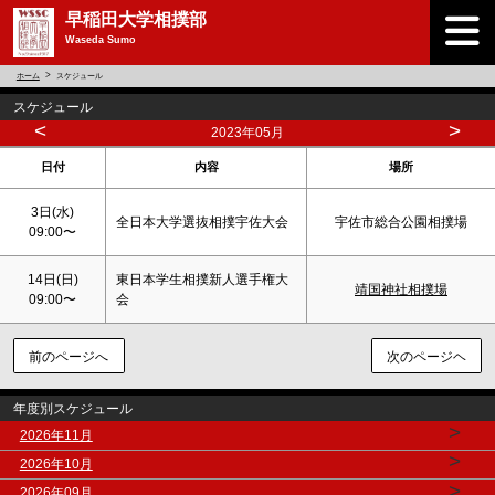
早稲田大学相撲部
Waseda Sumo
ホーム
スケジュール
スケジュール
<
>
2023年05月
日付
内容
場所
3日(水)
全日本大学選抜相撲宇佐大会
宇佐市総合公園相撲場
09:00〜
14日(
日
)
東日本学生相撲新人選手権大
靖国神社相撲場
09:00〜
会
前のページへ
次のページヘ
年度別スケジュール
>
2026年11月
>
2026年10月
>
2026年09月