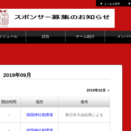
よくある質問
ケジュール
試合
チーム紹介
メンバ
2019年09月
2019年10月 ＞
開始時間
場所
備考
--
靖国神社相撲場
東日本大会結果による
--
靖国神社相撲場