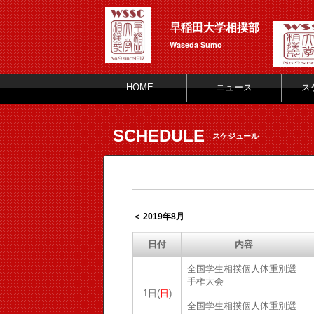
早稲田大学相撲部
Waseda Sumo
HOME
ニュース
ス
SCHEDULE
スケジュール
＜ 2019年8月
日付
内容
全国学生相撲個人体重別選
手権大会
1日(
日
)
全国学生相撲個人体重別選