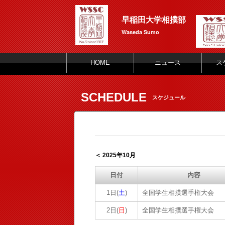
早稲田大学相撲部
Waseda Sumo
HOME
ニュース
ス
SCHEDULE
スケジュール
＜ 2025年10月
日付
内容
1日(
土
)
全国学生相撲選手権大会
2日(
日
)
全国学生相撲選手権大会