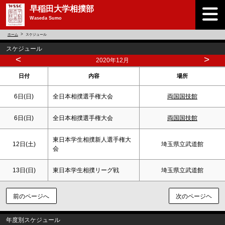
早稲田大学相撲部
Waseda Sumo
ホーム
スケジュール
スケジュール
<
>
2020年12月
日付
内容
場所
6日(
日
)
全日本相撲選手権大会
両国国技館
6日(
日
)
全日本相撲選手権大会
両国国技館
東日本学生相撲新人選手権大
12日(
土
)
埼玉県立武道館
会
13日(
日
)
東日本学生相撲リーグ戦
埼玉県立武道館
前のページへ
次のページヘ
年度別スケジュール