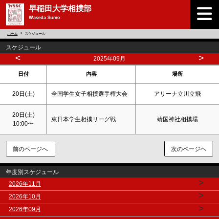
早稲田大学相撲部
Waseda Sumo
ホーム
スケジュール
スケジュール
<
>
2025年09月
日付
内容
場所
20日(
土
)
全国学生女子相撲選手権大会
アリーナ立川立飛
20日(
土
)
東日本学生相撲リーグ戦
靖国神社相撲場
10:00〜
前のページへ
次のページヘ
年度別スケジュール
>
2026年11月
>
2026年10月
>
2026年09月