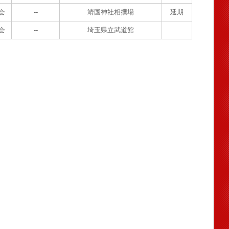
会
--
靖国神社相撲場
延期
会
--
埼玉県立武道館