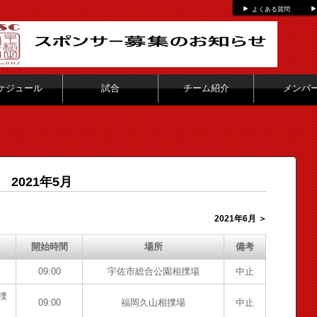
よくある質問
ケジュール
試合
チーム紹介
メンバ
2021年5月
2021年6月 ＞
開始時間
場所
備考
09:00
宇佐市総合公園相撲場
中止
撲
09:00
福岡久山相撲場
中止