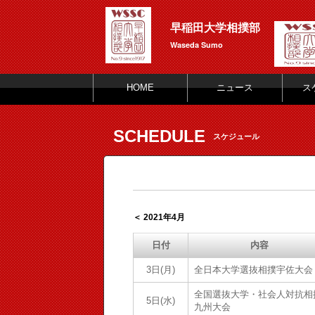
早稲田大学相撲部
Waseda Sumo
HOME
ニュース
ス
SCHEDULE
スケジュール
＜ 2021年4月
日付
内容
3日(月)
全日本大学選抜相撲宇佐大会
全国選抜大学・社会人対抗相
5日(水)
九州大会