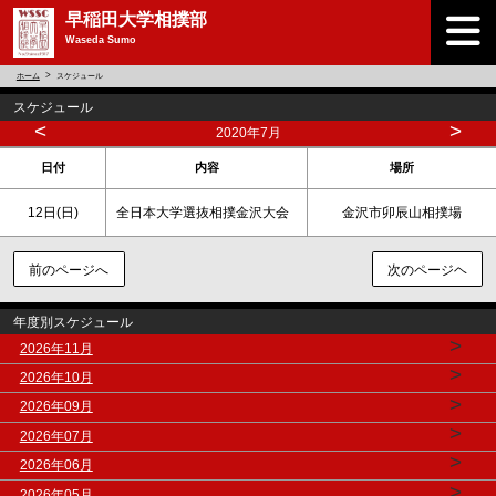
早稲田大学相撲部
Waseda Sumo
ホーム
スケジュール
スケジュール
<
>
2020年7月
日付
内容
場所
12日(
日
)
全日本大学選抜相撲金沢大会
金沢市卯辰山相撲場
前のページへ
次のページヘ
年度別スケジュール
>
2026年11月
>
2026年10月
>
2026年09月
>
2026年07月
>
2026年06月
>
2026年05月