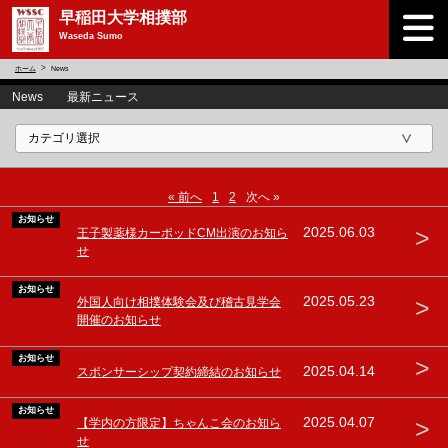
早稲田大学相撲部
Waseda Sumo
ホーム
News
News 最新ニュース
« 前へ
1
2
次へ »
お知らせ
>
2025.06.03
王子製薬様カーポッドCM出演のお知ら
せ
お知らせ
>
2025.05.23
外国人向け相撲体験会及び稽古見学会
開催のお知らせ
お知らせ
>
2025.04.14
スポンサーシップ契約締結のお知らせ
お知らせ
>
2025.04.07
【学内の方限定】ちゃんこ会のお知ら
せ