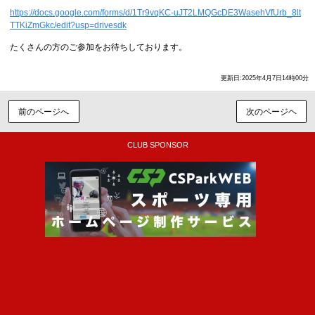
https://docs.google.com/forms/d/1Tr9vqKC-uJT2LMQGcDE3WasehVfUrb_8lt
TTKiZmGkc/edit?usp=drivesdk
たくさんの方のご参加をお待ちしております。
更新日:2025年4月7日14時00分
前のページへ
次のページヘ
CLUB SPONSOR