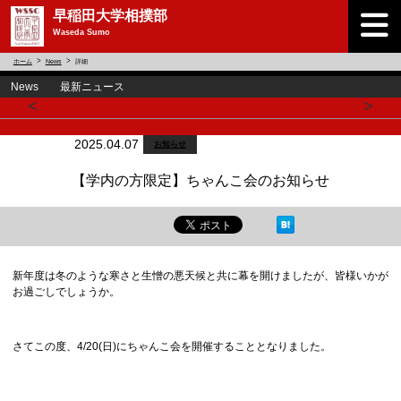
早稲田大学相撲部
Waseda Sumo
ホーム
News
詳細
News 最新ニュース
<
>
2025.04.07
お知らせ
【学内の方限定】ちゃんこ会のお知らせ
新年度は冬のような寒さと生憎の悪天候と共に幕を開けましたが、皆様いかが
お過ごしでしょうか。
さてこの度、4/20(日)にちゃんこ会を開催することとなりました。