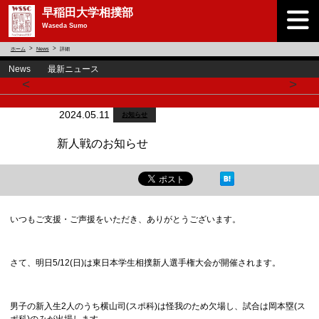
早稲田大学相撲部
Waseda Sumo
ホーム
News
詳細
News 最新ニュース
<
>
2024.05.11
お知らせ
新人戦のお知らせ
いつもご支援・ご声援をいただき、ありがとうございます。
さて、明日5/12(日)は東日本学生相撲新人選手権大会が開催されます。
男子の新入生2人のうち横山司(スポ科)は怪我のため欠場し、試合は岡本塁(ス
ポ科)のみが出場します。