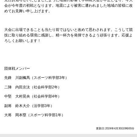
会が今年度の初戦となります。地震により被害に遭われました地域の皆様に改
めてお見舞い申し上げます。
大会に出場できることも当たり前ではないと改めて思わされます。こうして競
技に取り組める環境に感謝し、精一杯力を発揮できるよう頑張ります。応援よ
ろしくお願いします！
団体戦メンバー
先鋒 川副楓馬（スポーツ科学部3年）
二陣 内田京汰（社会科学部2年）
中堅 大村晃央（社会科学部4年）
副将 鈴木大介（法学部3年）
大将 岡本塁（スポーツ科学部1年）
更新日:2024年4月30日0時00分