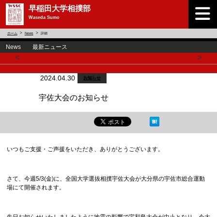
早稲田大学相撲部
Waseda Sumo
ホーム
News
詳細
News 最新ニュース
<
>
2024.04.30
お知らせ
宇佐大会のお知らせ
いつもご支援・ご声援をいただき、ありがとうございます。
さて、今週5/3(金)に、全国大学選抜相撲宇佐大会が大分県の宇佐市総合運動
場にて開催されます。
先日お知らせいたしましたように地震の影響で宇和島大会が中止となり、今大