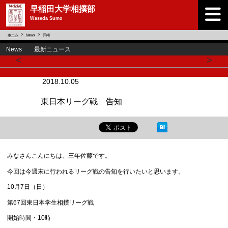
早稲田大学相撲部
Waseda Sumo
ホーム
News
詳細
News 最新ニュース
<
>
2018.10.05
東日本リーグ戦 告知
みなさんこんにちは、三年佐藤です。
今回は今週末に行われるリーグ戦の告知を行いたいと思います。
10
月
7
日（日）
第
67
回東日本学生相撲リーグ戦
開始時間・
10
時