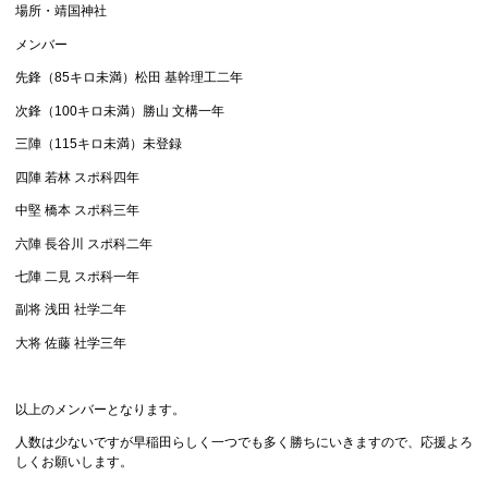
場所・靖国神社
メンバー
先鋒（
85
キロ未満）松田 基幹理工二年
次鋒（
100
キロ未満）勝山 文構一年
三陣（
115
キロ未満）未登録
四陣 若林 スポ科四年
中堅 橋本 スポ科三年
六陣 長谷川 スポ科二年
七陣 二見 スポ科一年
副将 浅田 社学二年
大将 佐藤 社学三年
以上のメンバーとなります。
人数は少ないですが早稲田らしく一つでも多く勝ちにいきますので、応援よろ
しくお願いします。