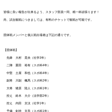
皆様に良い報告が出来るよう、スタッフ部員一同、精一杯頑張ります！
尚、試合観戦につきましては、有料のチケットで観戦が可能です。
団体戦メンバーと個人戦出場者は下記の通りです。
【団体戦】
先鋒 大村 晃央（社学3年）
二陣 栗田 裕有（スポ科4年）
中堅 土屋 和也（スポ科4年）
副将 川副 楓馬（スポ科2年）
大将 猪原 陸人（スポ科1年）
控え 鈴木 大介（法学部2年）
控え 内田 京汰（社学1年）
予備 剣持 京吾（スポ科1年）