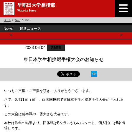
早稲田大学相撲部
Waseda Sumo
ホーム
News
詳細
News 最新ニュース
<
>
2023.06.04
試合情報
東日本学生相撲選手権大会のお知らせ
いつもご支援・ご声援を頂き、ありがとうございます。
さて、6月11日（日）、両国国技館で東日本学生相撲選手権大会が行われま
す。
この大会は前半戦の一番大きな大会です。
本校は昨年の結果より、団体戦はBクラスからのスタート、個人戦には5名出
場します。