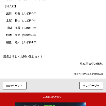
【個人戦】
栗田 裕有（スポ科4年）
土屋 和也（スポ科4年）
川副 楓馬（スポ科2年）
鈴木 大介（法学部2年）
猪原 陸人（スポ科1年）
応援よろしくお願い致します！
早稲田大学相撲部
更新日:2023年6月4日21時00分
前のページへ
次のページヘ
CLUB SPONSOR