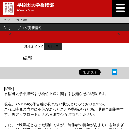
早稲田大学相撲部
Waseda Sumo
ホーム
Blog
詳細
Blog ブログ更新情報
<
>
2013-2-22
リリース
続報
[続報]
早稲田大学相撲部より松竹上映に関するお知らせの続報です。
現在、Youtubeの予告編が見れない状況となっておりますが、
これは映像の内容に不備があったことを指摘された為、現在再編集中で
す。再アップロードがされるまで少々お待ちください。
また、上映延期となった理由ですが、制作者の情熱があまりにも熱すぎ