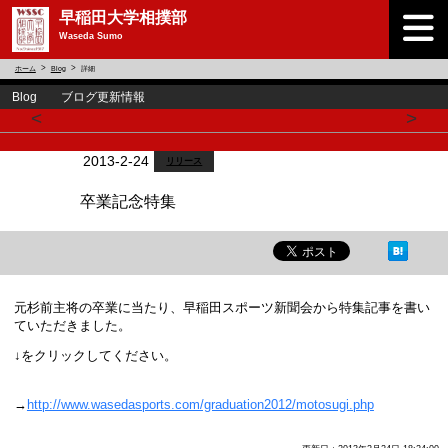
早稲田大学相撲部
Waseda Sumo
ホーム
Blog
詳細
Blog ブログ更新情報
<
>
2013-2-24
リリース
卒業記念特集
元杉前主将の卒業に当たり、早稲田スポーツ新聞会から特集記事を書い
ていただきました。
↓をクリックしてください。
→
http://www.wasedasports.com/graduation2012/motosugi.php