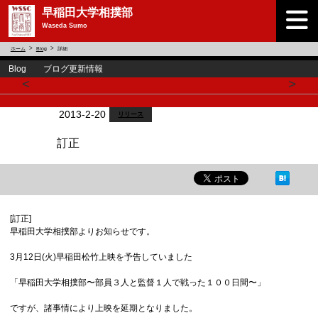
早稲田大学相撲部
Waseda Sumo
ホーム
Blog
詳細
Blog ブログ更新情報
<
>
2013-2-20
リリース
訂正
[訂正]
早稲田大学相撲部よりお知らせです。
3月12日(火)早稲田松竹上映を予告していました
「早稲田大学相撲部〜部員３人と監督１人で戦った１００日間〜」
ですが、諸事情により上映を延期となりました。