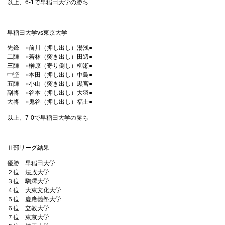
以上、6-1で早稲田大学の勝ち
早稲田大学vs東京大学
先鋒 ○前川（押し出し）湯浅●
二陣 ○若林（突き出し）田辺●
三陣 ○榊原（寄り倒し）柳瀬●
中堅 ○本田（押し出し）中島●
五陣 ○小山（突き出し）黒宮●
副将 ○谷本（押し出し）大羽●
大将 ○鬼谷（押し出し）福士●
以上、7-0で早稲田大学の勝ち
Ⅱ部リーグ結果
優勝 早稲田大学
２位 法政大学
３位 駒澤大学
４位 大東文化大学
５位 慶應義塾大学
６位 立教大学
７位 東京大学