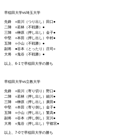
早稲田大学vs埼玉大学
先鋒 ○前川（つり出し）田口●
二陣 ○若林（不戦勝）●
三陣 ○榊原（押し出し）金子●
中堅 ○本田（押し出し）中村●
五陣 ○小山（不戦勝）●
副将 ●谷本（とったり）庄司○
大将 ○鬼谷（不戦勝）●
以上、6-1で早稲田大学の勝ち
早稲田大学vs立教大学
先鋒 ○前川（寄り切り）野口●
二陣 ○若林（押し出し）細川●
三陣 ○榊原（押し出し）廣田●
中堅 ○本田（寄り倒し）金子●
五陣 ○小山（押し出し）繁高●
副将 ○谷本（押し倒し）宮川●
大将 ○鬼谷（押し出し）宇都宮●
以上、7-0で早稲田大学の勝ち