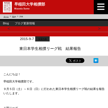
早稲田大学相撲部
Waseda Sumo
ホーム
Blog
詳細
Blog ブログ更新情報
<
>
2015-9-7
リリース
東日本学生相撲リーグ戦 結果報告
こんにちは！
早稲田大学相撲部です。
９月５日（土）～６日（日）に行われた東日本学生相撲リーグ戦の結果を報告
いたします。
Ⅱ部リーグ