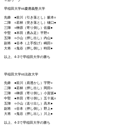
早稲田大学vs慶應義塾大学
先鋒 ●前川（引き落とし）籔本○
二陣 ○若林（突き落とし）樋口●
三陣 ○榊原（寄り倒し）佐藤●
中堅 ●本田（勇み足）平野○
五陣 ○小山（押し出し）内山●
副将 ●谷本（上手投げ）嶋田○
大将 ○鬼谷（押し倒し）時田●
以上、4-3で早稲田大学の勝ち
早稲田大学vs法政大学
先鋒 ●前川（肩透かし）宇野○
二陣 ●若林（押し出し）岡田○
三陣 ○榊原（寄り倒し）小賀坂●
中堅 ●本田（寄り倒し）五十嵐○
五陣 ○小山（送り出し）高木●
副将 ○谷本（押し倒し）野上●
大将 ○鬼谷（押し出し）川上●
以上、4-3で早稲田大学の勝ち