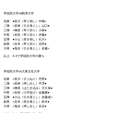
早稲田大学vs駒澤大学
先鋒 ●前川（寄り倒し）中嶋○
二陣 ○若林（引き落とし）山口●
三陣 ○榊原（寄り切り）小林●
中堅 ○本田（寄り切り）伊藤●
五陣 ●小山（突き倒し）石川○
副将 ○谷本（寄り切り）吉田●
大将 ●鬼谷（引き落とし）佐藤○
以上、4-3で早稲田大学の勝ち
早稲田大学vs大東文化大学
先鋒 ○前川（ずぶねり）丹野●
二陣 ○若林（押し出し）平澤●
三陣 ○榊原（はたき込み）大久保●
中堅 ○本田（小手投げ）佐藤勝●
五陣 ●小山（引き落とし）佐藤成○
副将 ○谷本（突き落とし）鈴木●
大将 ○鬼谷（押し出し）谷合●