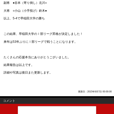
副将 ●谷本（寄り倒し）北川○
大将 ○小山（小手投げ）鈴木●
以上、5-4で早稲田大学の勝ち
この結果、早稲田大学のⅠ部リーグ昇格が決定しました！
来年は53年ぶりにⅠ部リーグで戦うことになります。
たくさんの応援本当にありがとうございました。
結果報告は以上です。
詳細や写真は後日また更新します。
更新日：2015年9月7日 00:00:00
コメント