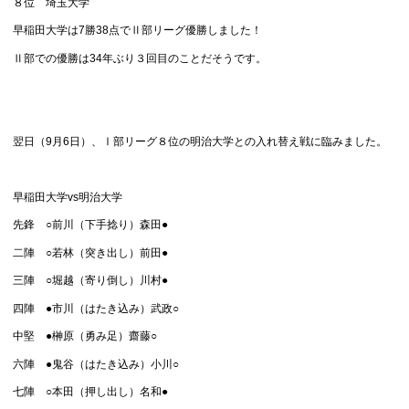
８位 埼玉大学
早稲田大学は7勝38点でⅡ部リーグ優勝しました！
Ⅱ部での優勝は34年ぶり３回目のことだそうです。
翌日（9月6日）、Ⅰ部リーグ８位の明治大学との入れ替え戦に臨みました。
早稲田大学vs明治大学
先鋒 ○前川（下手捻り）森田●
二陣 ○若林（突き出し）前田●
三陣 ○堀越（寄り倒し）川村●
四陣 ●市川（はたき込み）武政○
中堅 ●榊原（勇み足）齋藤○
六陣 ●鬼谷（はたき込み）小川○
七陣 ○本田（押し出し）名和●