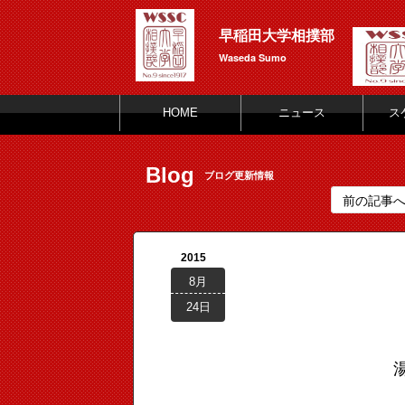
早稲田大学相撲部
Waseda Sumo
HOME
ニュース
ス
Blog
ブログ更新情報
前の記事
2015
8月
24日