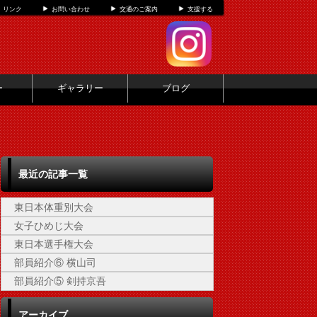
リンク
お問い合わせ
交通のご案内
支援する
ー
ギャラリー
ブログ
最近の記事一覧
東日本体重別大会
女子ひめじ大会
東日本選手権大会
部員紹介⑥ 横山司
部員紹介⑤ 剣持京吾
アーカイブ