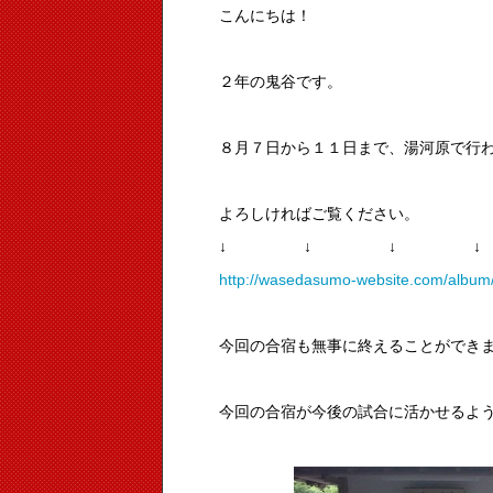
こんにちは！
２年の鬼谷です。
８月７日から１１日まで、湯河原で行
よろしければご覧ください。
↓ ↓ ↓
http://wasedasumo-website.com/album/l
今回の合宿も無事に終えることができ
今回の合宿が今後の試合に活かせるよ