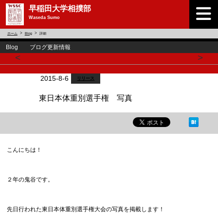
早稲田大学相撲部
Waseda Sumo
ホーム
Blog
詳細
Blog ブログ更新情報
<
>
2015-8-6
リリース
東日本体重別選手権 写真
こんにちは！
２年の鬼谷です。
先日行われた東日本体重別選手権大会の写真を掲載します！