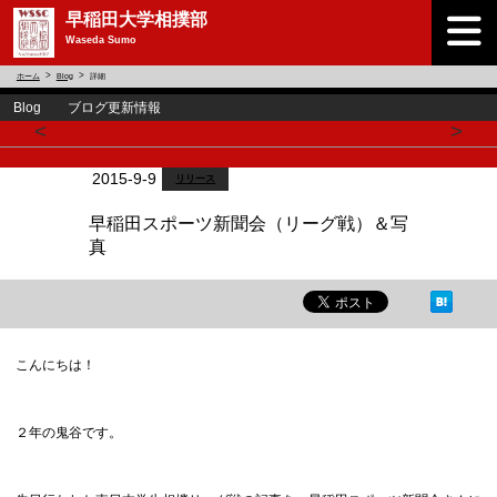
早稲田大学相撲部
Waseda Sumo
ホーム
Blog
詳細
Blog ブログ更新情報
<
>
2015-9-9
リリース
早稲田スポーツ新聞会（リーグ戦）＆写
真
こんにちは！
２年の鬼谷です。