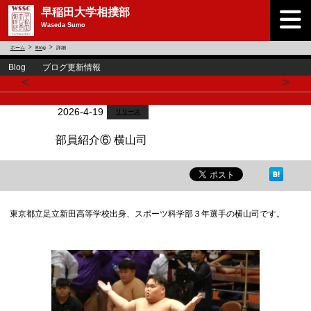
早稲田大学相撲部
Waseda Sumo
ホーム
Blog
詳細
Blog ブログ更新情報
<
>
2026-4-19
リリース
部員紹介⑥ 横山司
東京都立足立新田高等学校出身、スポーツ科学部３年選手の横山司です。