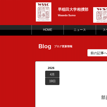
早稲田大学相撲部
Waseda Sumo
HOME
ニュース
ス
Blog
ブログ更新情報
前の記事
2026
4月
19日
部