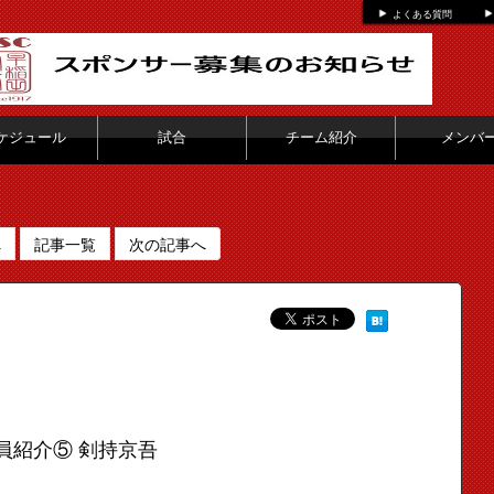
よくある質問
ケジュール
試合
チーム紹介
メンバ
へ
記事一覧
次の記事へ
員紹介⑤ 剣持京吾