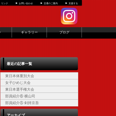
リンク
お問い合わせ
交通のご案内
支援する
ー
ギャラリー
ブログ
最近の記事一覧
東日本体重別大会
女子ひめじ大会
東日本選手権大会
部員紹介⑥ 横山司
部員紹介⑤ 剣持京吾
アーカイブ