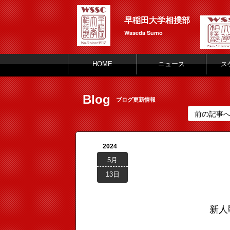
早稲田大学相撲部
Waseda Sumo
HOME
ニュース
ス
Blog
ブログ更新情報
前の記事
2024
5月
13日
新人