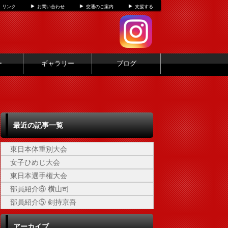
リンク
お問い合わせ
交通のご案内
支援する
ー
ギャラリー
ブログ
最近の記事一覧
東日本体重別大会
女子ひめじ大会
東日本選手権大会
部員紹介⑥ 横山司
部員紹介⑤ 剣持京吾
アーカイブ