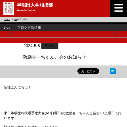
早稲田大学相撲部
Waseda Sumo
ホーム
Blog
詳細
Blog ブログ更新情報
<
>
2024-5-8
リリース
激励会・ちゃんこ会のお知らせ
皆様こんにちは！
東日本学生相撲選手権大会(6/9日曜日)の激励会・ちゃんこ会を6/1土曜日に行
います！
皆様のご参加をお待ちしております。