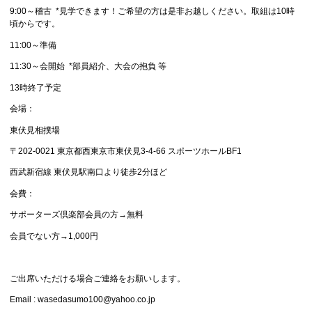
9:00～稽古 *見学できます！ご希望の方は是非お越しください。取組は10時
頃からです。
11:00～準備
11:30～会開始 *部員紹介、大会の抱負 等
13時終了予定
会場：
東伏見相撲場
〒202-0021 東京都西東京市東伏見3-4-66 スポーツホールBF1
西武新宿線 東伏見駅南口より徒歩2分ほど
会費：
サポーターズ倶楽部会員の方→無料
会員でない方→1,000円
ご出席いただける場合ご連絡をお願いします。
Email : wasedasumo100@yahoo.co.jp