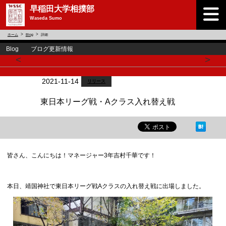
早稲田大学相撲部
Waseda Sumo
ホーム
Blog
詳細
Blog ブログ更新情報
<
>
2021-11-14
リリース
東日本リーグ戦・Aクラス入れ替え戦
皆さん、こんにちは！マネージャー3年吉村千華です！
本日、靖国神社で東日本リーグ戦Aクラスの入れ替え戦に出場しました。