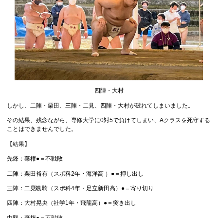
四陣・大村
しかし、二陣・栗田、三陣・二見、四陣・大村が破れてしまいました。
その結果、残念ながら、専修大学に0対5で負けてしまい、Aクラスを死守する
ことはできませんでした。
【結果】
先鋒：棄権●＝不戦敗
二陣：栗田裕有（スポ科2年・海洋高 ）●＝押し出し
三陣：二見颯騎（スポ科4年・足立新田高）●＝寄り切り
四陣：大村晃央（社学1年・飛龍高）●＝突き出し
中堅：棄権●＝不戦敗