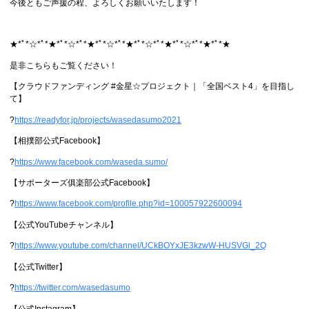
今後ともご声援の程、よろしくお願いいたします！
★*ﾟ*☆*ﾟ*★*ﾟ*☆*ﾟ*★*ﾟ*☆*ﾟ*★*ﾟ*☆*ﾟ*★*ﾟ*☆*ﾟ*★*ﾟ*★
是非こちらもご覧ください！
【クラウドファンディング #金星☆プロジェクト｜「全国ベスト4」を目指し
て】
?
https://readyfor.jp/projects/wasedasumo2021
【相撲部公式Facebook】
?
https://www.facebook.com/waseda.sumo/
【サポーターズ俱楽部公式Facebook】
?
https://www.facebook.com/profile.php?id=100057922600094
【公式YouTubeチャンネル】
?
https://www.youtube.com/channel/UCkBOYxJE3kzwW-HUSVGl_2Q
【公式Twitter】
?
https://twitter.com/wasedasumo
【公式Instagram】