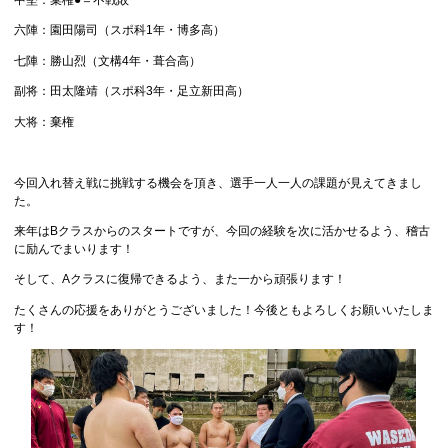
六陣：園田陽司（スポ科1年・博多高）
七陣：勝山烈（文構4年・葺合高）
副将：田太隆靖（スポ科3年・足立新田高）
大将：棄権
今回入れ替え戦に挑戦する機会を頂き、選手一人一人の課題が見えてきまし
た。
来年はBクラスからのスタートですが、今回の経験を次に活かせるよう、稽古
に励んでまいります！
そして、Aクラスに復帰できるよう、また一から頑張ります！
たくさんの応援をありがとうございました！今後ともよろしくお願いいたしま
す！