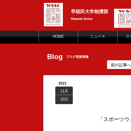
早稲田大学相撲部
Waseda Sumo
HOME
ニュース
ス
Blog
ブログ更新情報
前の記事
2021
11月
15日
「スポーツウ