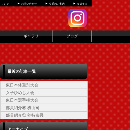
リンク
お問い合わせ
交通のご案内
支援する
ー
ギャラリー
ブログ
最近の記事一覧
東日本体重別大会
女子ひめじ大会
東日本選手権大会
部員紹介⑥ 横山司
部員紹介⑤ 剣持京吾
アーカイブ