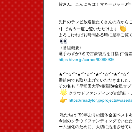
皆さん、こんにちは！マネージャー3年
先日のテレビ放送後たくさんの方からご好
r】でもう一度ご覧いただけます
よろしければお時間ある時に是非ご覧
〈番組概要〉
選手わずか7名で古豪復活を目指す“偏
https://tver.jp/corner/f0088936
★*ﾟ*☆*ﾟ*★*ﾟ*☆*ﾟ*★*ﾟ*☆*ﾟ*★*ﾟ*☆*ﾟ
番組内でも取り上げていただきました
その名も「早稲田大学相撲部#金星☆プ
クラウドファンディングの詳細・
https://readyfor.jp/projects/was
私たちは “59年ぶりの団体全国ベスト
今回のクラウドファンディングでいただ
ーム強化のために、大切に活用させて