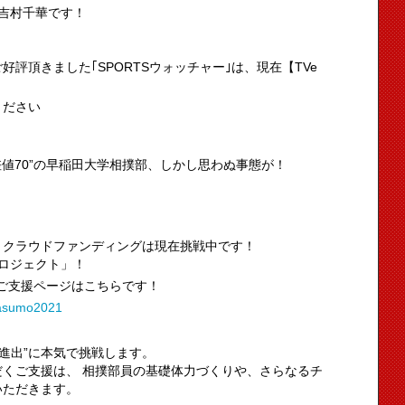
吉村千華です！
評頂きました｢SPORTSウォッチャー｣は、現在【TVe
ください
差値70”の早稲田大学相撲部、しかし思わぬ事態が！
、クラウドファンディングは現在挑戦中です！
ロジェクト」！
ご支援ページはこちらです！
edasumo2021
4進出”に本気で挑戦します。
くご支援は、 相撲部員の基礎体力づくりや、さらなるチ
いただきます。