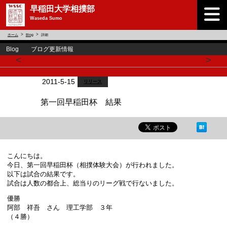
早稲田大学相撲部
Waseda Sumo
ホーム
Blog
詳細
Blog ブログ更新情報
<
>
2011-5-15
リリース
第一回早稲田杯 結果
こんにちは。
今日、第一回早稲田杯（相撲体験大会）が行われました。
以下は試合の結果です。
試合は人数の都合上、総当りのリーグ戦で行ないました。
優勝
阿部 祥吾 さん 理工学部 ３年
（４勝）