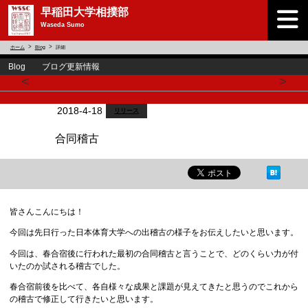
早稲田大学相撲部
Waseda Sumo
ホーム
Blog
詳細
Blog ブログ更新情報
<
>
2018-4-18
リリース
合同稽古
皆さんこんにちは！
今回は先日行った日本体育大学への出稽古の様子をお伝えしたいと思います。
今回は、春合宿後に行われた最初の合同稽古と言うことで、どのくらい力が付
いたのか試される稽古でした。
春合宿前後を比べて、各自様々な成果と課題が見えてきたと思うのでこれから
の稽古で修正して行きたいと思います。