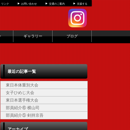
リンク
お問い合わせ
交通のご案内
支援する
ー
ギャラリー
ブログ
最近の記事一覧
東日本体重別大会
女子ひめじ大会
東日本選手権大会
部員紹介⑥ 横山司
部員紹介⑤ 剣持京吾
アーカイブ