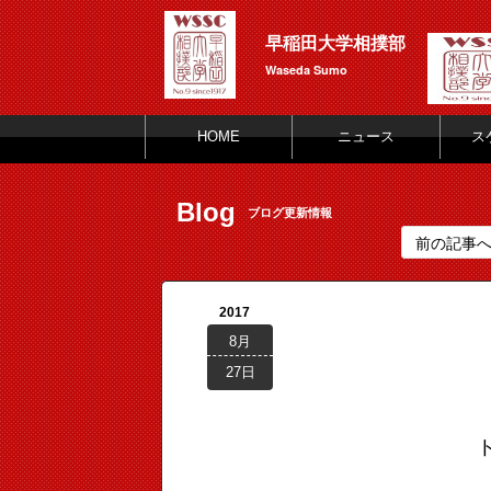
早稲田大学相撲部
Waseda Sumo
HOME
ニュース
ス
Blog
ブログ更新情報
前の記事
2017
8月
27日