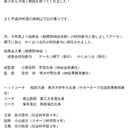
新入生も力強く抱負を述べてくれました！
また平成28年度の体制は下記の通りです。
尚、今年度より稲角会（相撲部OB会名称）の特別参与と致しましてデーモン
閣下に加え、やくみつる氏が特別参与に就任されました。
稲角会人事（相撲部OB会 ）
稲角会特別参与 デーモン閣下（留任） やくみつる（新任）
総監督 小齋吾郎 早実出身（OB会会長兼任）
監 督 室伏 渉 明大中野出身（OB会事務局兼任）
ヘッドコーチ 植田力康 東洋大学牛久出身（サポーターズ倶楽部事務局兼
任）
コーチ 青山貴昭 愛工大名電出身
コーチ 塚本直紀 鳥取城北出身
主将 前川晋作（社会科学部４年）
副将 小山雄太（スポーツ科学部４年）
主務 市川拓弥（社会科学部３年）