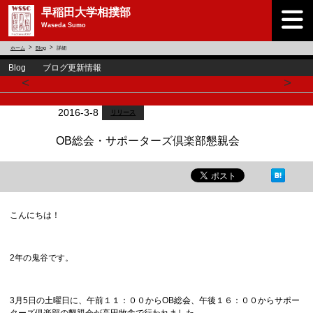
早稲田大学相撲部
Waseda Sumo
ホーム
Blog
詳細
Blog ブログ更新情報
<
>
2016-3-8
リリース
OB総会・サポーターズ倶楽部懇親会
こんにちは！
2年の鬼谷です。
3月5日の土曜日に、午前１１：００からOB総会、午後１６：００からサポー
ターズ倶楽部の懇親会が高田牧舎で行われました。