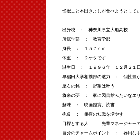
怪獣こと本田きよしが食べようとして
出身校 ： 神奈川県立大船高校
所属学部 ： 教育学部
身長 ： １５７ｃｍ
体重 ： ２ケタです
誕生日 ： １９９６年 １２月２１
早稲田大学相撲部の魅力 ： 個性豊
座右の銘 ： 野望は叶う
将来の夢 ： 家に図書館みたいなエ
趣味 ： 映画鑑賞、読書
抱負 ： 相撲の知識を増やす
目標とする人 ： 先輩マネージャー
自分のチャームポイント ： 器用な