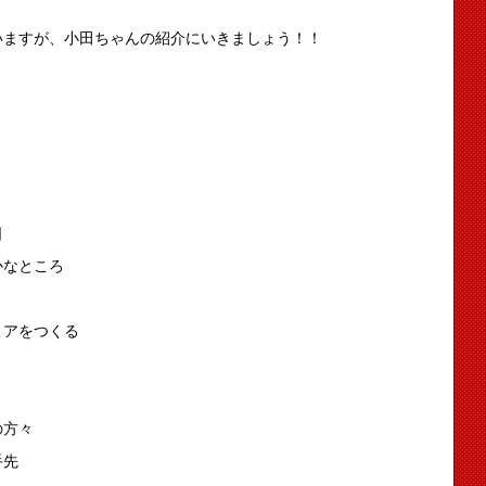
いますが、小田ちゃんの紹介にいきましょう！！
日
かなところ
リアをつくる
の方々
手先