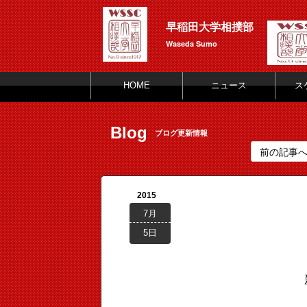
早稲田大学相撲部
Waseda Sumo
HOME
ニュース
ス
Blog
ブログ更新情報
前の記事
2015
7月
5日