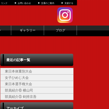
リンク
お問い合わせ
交通のご案内
支援する
ー
ギャラリー
ブログ
最近の記事一覧
東日本体重別大会
女子ひめじ大会
東日本選手権大会
部員紹介⑥ 横山司
部員紹介⑤ 剣持京吾
アーカイブ