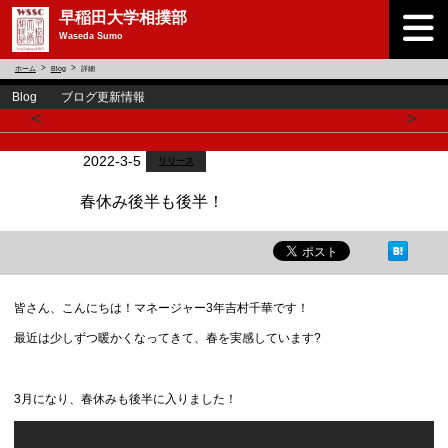
早稲田大学相撲部
Waseda Sumo
ホーム
Blog
詳細
Blog ブログ更新情報
<
>
2022-3-5
リリース
春休み後半も後半！
皆さん、こんにちは！マネージャー3年吉村千華です！
最近は少しずつ暖かくなってきて、春を実感しています?
3月になり、春休みも後半に入りました！