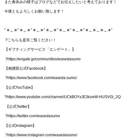
また春休みの様子はブログなどでお伝えしたいと考えております！
今後ともよろしくお願い致します！
ﾟ＊.｡.＊ﾟ＊.｡.＊ﾟ＊.｡.＊ﾟ＊.｡.＊ﾟ＊.｡.＊ﾟ＊.｡.＊ﾟ＊.｡.＊.｡.＊.｡.＊ﾟ
?こちらも是非ご覧ください！
【ギフティングサービス「エンゲート」】
?https://engate.jp/communities/wasedasumo
【相撲部公式Facebook】
?https://www.facebook.com/waseda.sumo/
【公式YouTube】
?https://www.youtube.com/channel/UCkBOYxJE3kzwW-HUSVGl_2Q
【公式Twitter】
?https://twitter.com/wasedasumo
【公式Instagram】
?https://www.instagram.com/wasedasumo/