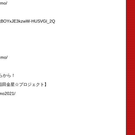
umo/
/UCkBOYxJE3kzwW-HUSVGl_2Q
umo/
らから！
早稲田金星☆プロジェクト】
umo2021/