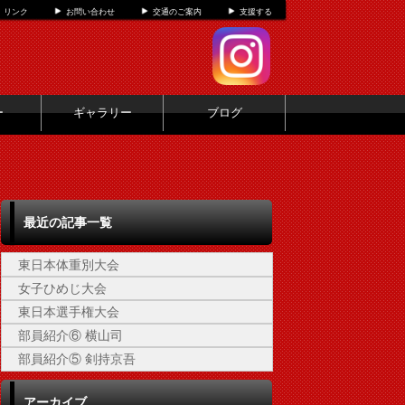
リンク
お問い合わせ
交通のご案内
支援する
ー
ギャラリー
ブログ
最近の記事一覧
東日本体重別大会
女子ひめじ大会
東日本選手権大会
部員紹介⑥ 横山司
部員紹介⑤ 剣持京吾
アーカイブ