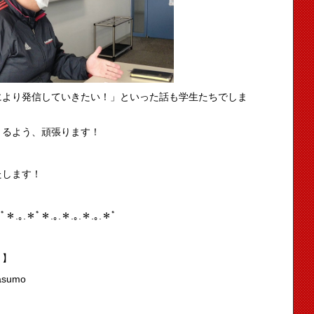
により発信していきたい！」といった話も学生たちでしま
きるよう、頑張ります！
たします！
ﾟ＊.｡.＊ﾟ＊.｡.＊.｡.＊.｡.＊ﾟ
」】
dasumo