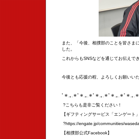
また、「今後、相撲部のことを皆さま
した。
これからもSNSなどを通じてお伝えで
今後とも応援の程、よろしくお願いい
ﾟ＊.｡.＊ﾟ＊.｡.＊ﾟ＊.｡.＊ﾟ＊.｡.＊ﾟ＊.｡.＊
?こちらも是非ご覧ください！
【ギフティングサービス「エンゲート
?https://engate.jp/communities/wase
【相撲部公式Facebook】