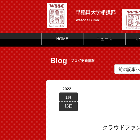
早稲田大学相撲部
Waseda Sumo
HOME
ニュース
ス
Blog
ブログ更新情報
前の記事
2022
1月
16日
クラウドファ