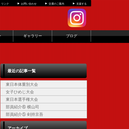
リンク
お問い合わせ
交通のご案内
支援する
ー
ギャラリー
ブログ
最近の記事一覧
東日本体重別大会
女子ひめじ大会
東日本選手権大会
部員紹介⑥ 横山司
部員紹介⑤ 剣持京吾
アーカイブ