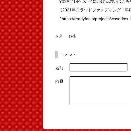
?団体全国ベスト4にかける思いはこち
【2021年クラウドファンディング「
?https://readyfor.jp/projects/wasedas
タグ：
お礼
コメント
名前
内容