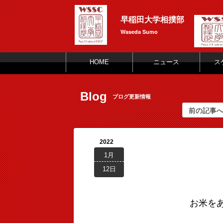
早稲田大学相撲部
Waseda Sumo
HOME
ニュース
ス
Blog
ブログ更新情報
前の記事
2022
1月
12日
お米を