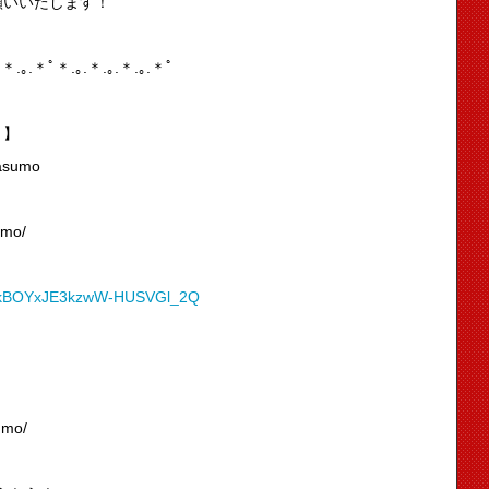
願いいたします！
＊.｡.＊ﾟ＊.｡.＊.｡.＊.｡.＊ﾟ
」】
dasumo
umo/
/UCkBOYxJE3kzwW-HUSVGl_2Q
umo/