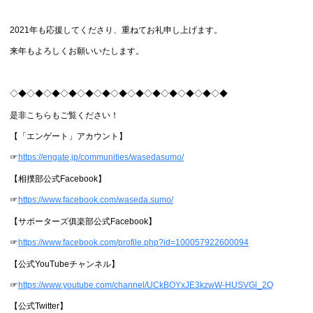
2021年も応援してくださり、重ねてお礼申し上げます。
来年もよろしくお願いいたします。
◇◆◇◆◇◆◇◆◇◆◇◆◇◆◇◆◇◆◇◆◇◆◇◆◇◆
是非こちらもご覧ください！
【「エンゲート」アカウント】
☞
https://engate.jp/communities/wasedasumo/
【相撲部公式Facebook】
☞
https://www.facebook.com/waseda.sumo/
【サポーターズ俱楽部公式Facebook】
☞
https://www.facebook.com/profile.php?id=100057922600094
【公式YouTubeチャンネル】
☞
https://www.youtube.com/channel/UCkBOYxJE3kzwW-HUSVGl_2Q
【公式Twitter】