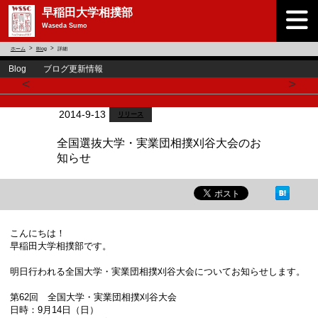
早稲田大学相撲部
Waseda Sumo
ホーム
Blog
詳細
Blog ブログ更新情報
<
>
2014-9-13
リリース
全国選抜大学・実業団相撲刈谷大会のお
知らせ
こんにちは！
早
稲田大学相撲部です。
明日行われる全国大学・実業団相撲刈谷大会についてお知らせします。
第62回 全国大学・実業団相撲刈谷大会
日時：9月14日（日）