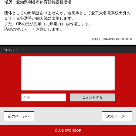
場所：愛知県刈谷市体育館特設相撲場
団体としての出場はありませんが、地元枠として愛工大名電高校出身の
１年・鬼谷選手が個人戦に出場します。
また、OBの元杉先輩（九州電力）も出場します。
応援の程よろしくお願いします。
更新日：2014年9月13日 00:00:00
コメント
コメントする
前のページへ
次のページヘ
CLUB SPONSOR