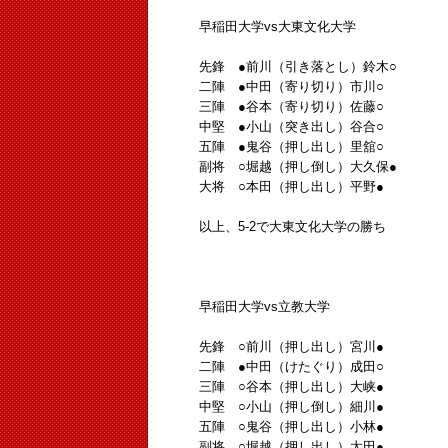
早稲田大学vs大東文化大学
先鋒 ●前川（引き落とし）鈴木○
二陣 ●中田（寄り切り）市川○
三陣 ●谷本（寄り切り）佐藤○
中堅 ●小山（突き出し）谷合○
五陣 ●鬼谷（押し出し）里舘○
副将 ○堀越（押し倒し）大久保●
大将 ○本田（押し出し）平野●
以上、5-2で大東文化大学の勝ち
早稲田大学vs立教大学
先鋒 ○前川（押し出し）宮川●
二陣 ●中田（けたぐり）成田○
三陣 ○谷本（押し出し）大峡●
中堅 ○小山（押し倒し）細川●
五陣 ○鬼谷（押し出し）小林●
副将 ○堀越（押し出し）太田●