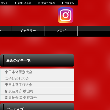
リンク
お問い合わせ
交通のご案内
支援する
ー
ギャラリー
ブログ
最近の記事一覧
東日本体重別大会
女子ひめじ大会
東日本選手権大会
部員紹介⑥ 横山司
部員紹介⑤ 剣持京吾
アーカイブ