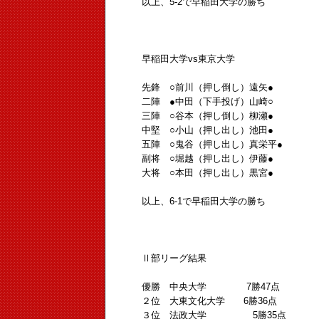
以上、5-2で早稲田大学の勝ち
早稲田大学vs東京大学
先鋒 ○前川（押し倒し）遠矢●
二陣 ●中田（下手投げ）山崎○
三陣 ○谷本（押し倒し）柳瀬●
中堅 ○小山（押し出し）池田●
五陣 ○鬼谷（押し出し）真栄平●
副将 ○堀越（押し出し）伊藤●
大将 ○本田（押し出し）黒宮●
以上、6-1で早稲田大学の勝ち
Ⅱ部リーグ結果
優勝 中央大学 7勝47点
２位 大東文化大学 6勝36点
３位 法政大学 5勝35点