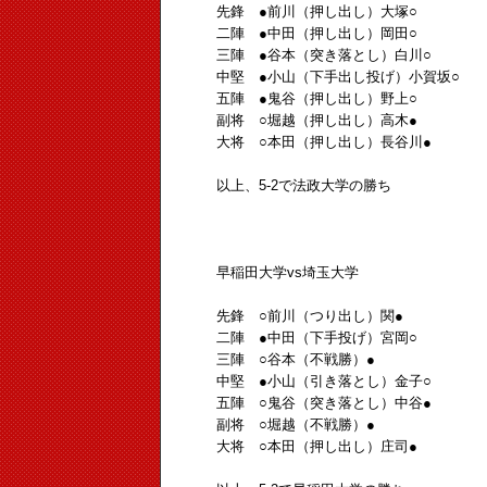
先鋒 ●前川（押し出し）大塚○
二陣 ●中田（押し出し）岡田○
三陣 ●谷本（突き落とし）白川○
中堅 ●小山（下手出し投げ）小賀坂○
五陣 ●鬼谷（押し出し）野上○
副将 ○堀越（押し出し）高木●
大将 ○本田（押し出し）長谷川●
以上、5-2で法政大学の勝ち
早稲田大学vs埼玉大学
先鋒 ○前川（つり出し）関●
二陣 ●中田（下手投げ）宮岡○
三陣 ○谷本（不戦勝）●
中堅 ●小山（引き落とし）金子○
五陣 ○鬼谷（突き落とし）中谷●
副将 ○堀越（不戦勝）●
大将 ○本田（押し出し）庄司●