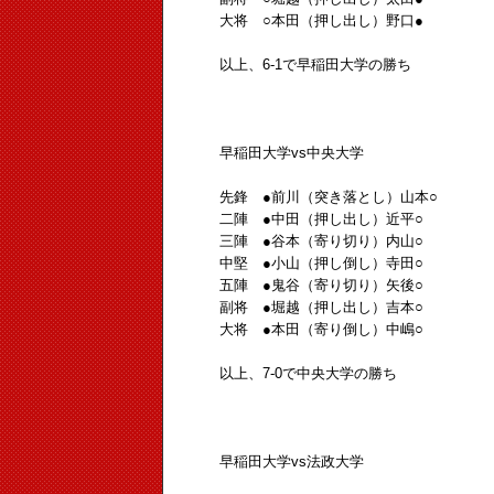
大将 ○本田（押し出し）野口●
以上、6-1で早稲田大学の勝ち
早稲田大学vs中央大学
先鋒 ●前川（突き落とし）山本○
二陣 ●中田（押し出し）近平○
三陣 ●谷本（寄り切り）内山○
中堅 ●小山（押し倒し）寺田○
五陣 ●鬼谷（寄り切り）矢後○
副将 ●堀越（押し出し）吉本○
大将 ●本田（寄り倒し）中嶋○
以上、7-0で中央大学の勝ち
早稲田大学vs法政大学