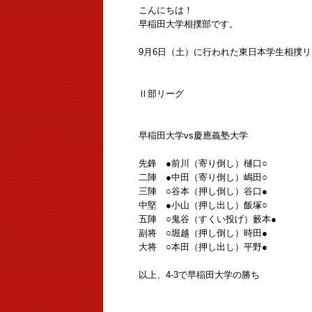
こんにちは！
早稲田大学相撲部です。
9月6日（土）に行われた東日本学生相撲
Ⅱ部リーグ
早稲田大学vs慶應義塾大学
先鋒 ●前川（寄り倒し）樋口○
二陣 ●中田（寄り倒し）嶋田○
三陣 ○谷本（押し倒し）谷口●
中堅 ●小山（押し出し）飯塚○
五陣 ○鬼谷（すくい投げ）籔本●
副将 ○堀越（押し倒し）時田●
大将 ○本田（押し出し）平野●
以上、4-3で早稲田大学の勝ち