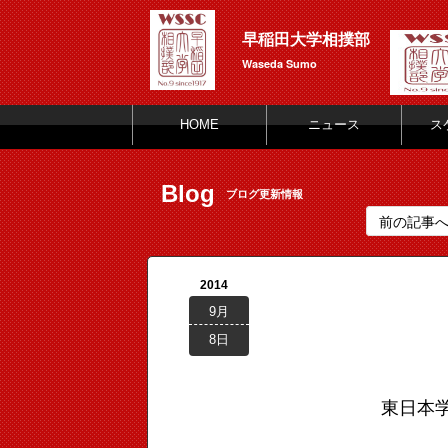
早稲田大学相撲部
Waseda Sumo
HOME
ニュース
ス
Blog
ブログ更新情報
前の記事
2014
9月
8日
東日本