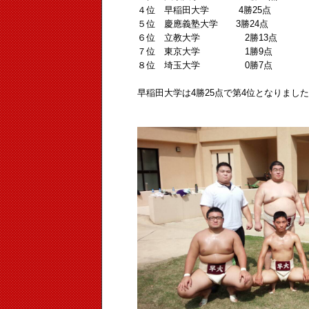
４位 早稲田大学 4勝25点
５位 慶應義塾大学 3勝24点
６位 立教大学 2勝13点
７位 東京大学 1勝9点
８位 埼玉大学 0勝7点
早稲田大学は4勝25点で第4位となりまし