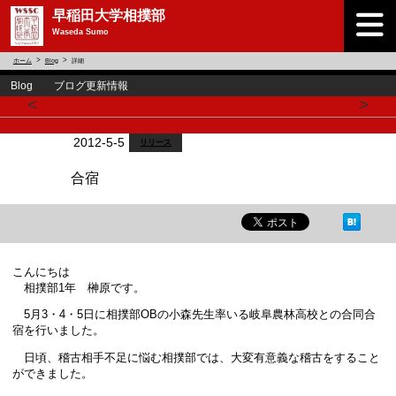
早稲田大学相撲部
Waseda Sumo
ホーム
Blog
詳細
Blog ブログ更新情報
<
>
2012-5-5
リリース
合宿
こんにちは
相撲部1年 榊原です。
5月3・4・5日に相撲部OBの小森先生率いる岐阜農林高校との合同合
宿を行いました。
日頃、稽古相手不足に悩む相撲部では、大変有意義な稽古をすること
ができました。