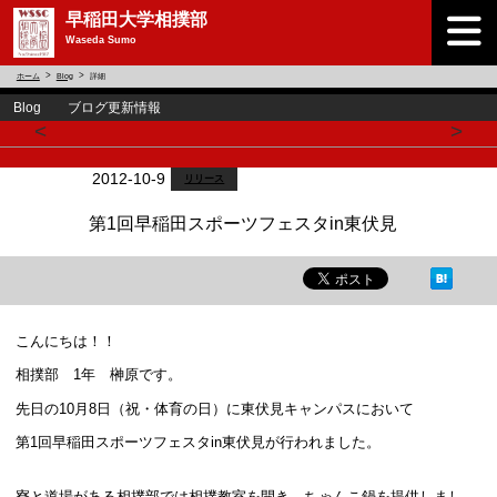
早稲田大学相撲部
Waseda Sumo
ホーム
Blog
詳細
Blog ブログ更新情報
<
>
2012-10-9
リリース
第1回早稲田スポーツフェスタin東伏見
こんにちは！！
相撲部 1年 榊原です。
先日の10月8日（祝・体育の日）に東伏見キャンパスにおいて
第1回早稲田スポーツフェスタin東伏見が行われました。
寮と道場がある相撲部では相撲教室を開き、ちゃんこ鍋を提供しまし