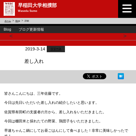
早稲田大学相撲部
Waseda Sumo
ホーム
Blog
詳細
Blog ブログ更新情報
<
>
2019-3-14
リリース
差し入れ
皆さんこんにちは、三年佐藤です。
今日は先日いただいた差し入れの紹介したいと思います。
佐賀県有田町の支援者の方から、差し入れをいただきました。
今回は棚田米と採れたての野菜、鶏団子をいただきました。
早速ちゃんこ鍋にしてお昼ごはんにして食べました！非常に美味しかったで
す！