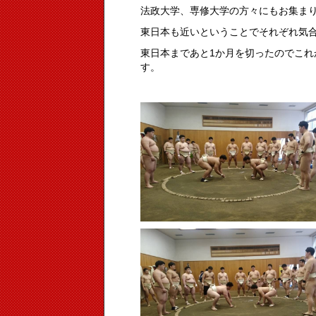
法政大学、専修大学の方々にもお集ま
東日本も近いということでそれぞれ気
東日本まであと1か月を切ったのでこ
す。