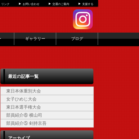
リンク
お問い合わせ
交通のご案内
支援する
ー
ギャラリー
ブログ
最近の記事一覧
東日本体重別大会
女子ひめじ大会
東日本選手権大会
部員紹介⑥ 横山司
部員紹介⑤ 剣持京吾
アーカイブ