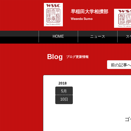
早稲田大学相撲部
Waseda Sumo
HOME
ニュース
ス
Blog
ブログ更新情報
前の記事
2018
5月
10日
ゴ