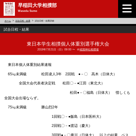
早稲田大学相撲部
Waseda Sumo
ホーム
試合日程・結果
試合日程・結果詳細
試合日程・結果
東日本学生相撲個人体重別選手権大会
2019年7月21日（日）09:00 〜 ＠
靖国神社相撲場
東日本個人体重別結果速報
65㎏未満級 松田凌人3年 2回戦 ●－〇 高木（日体大）
全国大会代表者決定戦 松田〇－●江田（東北大）
松田●－〇福島（日体大） 惜しくも
全国大会出場ならず。
75㎏未満級 勝山烈2年
1回戦〇－●飯島（日本医科大）
2回戦〇－●渡辺（慶大）
3回戦●－〇廣川（日体大） 以上の結果、ベス